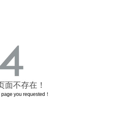
页面不存在！
he page you requested！
这个3.2米的长卷，还原了600岁的紫禁城
曲奇届