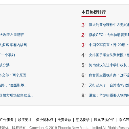
本日热榜排行
1
澳大利亚总理称中方无兴
2
澳大利亚布里斯班
微软CEO：去年特朗普要我们收
3
人多高 车厢内缺氧
中国空军官宣：歼-20用
4
了一个孕妇
女排国手晒全队聚餐照！
5
破分洪
河南醉汉闯进小学打校长，
6
外交部：两个原因
白宫回应孟晚舟案：这不
7
路，7位摄影师...
又打起来了！台湾省“行政院
8
警方现场勘察发现...
港媒：华尔街重要人物约翰·
广告服务
诚征英才
保护隐私权
免责条款
意见反馈
凤凰卫视介绍
京ICP
新媒体
版权所有
Copyright © 2019 Phoenix New Media Limited All Rights Reser