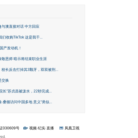
趣与澳直接对话 中方回应
购TikTok 这是我干...
上国产发动机！
致敬恩师 暗示将结束职业生涯
校长反击打掉其3颗牙，双双被刑...
是交换
长”苏贞昌被泼水，22秒完成...
桑顿访问中国多地 意义“类似...
证030609号
视频
·
纪实
·
直播
凤凰卫视
ved.