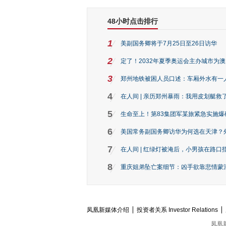
48小时点击排行
1
美副国务卿将于7月25日至26日访华
2
定了！2032年夏季奥运会主办城市为
3
郑州地铁被困人员口述：车厢外水有一
4
在人间 | 亲历郑州暴雨：我用皮划艇救
5
生命至上！第83集团军某旅紧急实施爆
6
美国常务副国务卿访华为何选在天津？
7
在人间 | 红绿灯被淹后，小男孩在路口指
8
重庆姐弟坠亡案细节：凶手欲靠悲情蒙混 
凤凰新媒体介绍
投资者关系 Investor Relations
凤凰