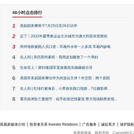
48小时点击排行
1
美副国务卿将于7月25日至26日访华
2
定了！2032年夏季奥运会主办城市为澳大利亚布里斯班
3
郑州地铁被困人员口述：车厢外水有一人多高 车厢内缺氧
4
在人间 | 亲历郑州暴雨：我用皮划艇救了一个孕妇
5
生命至上！第83集团军某旅紧急实施爆破分洪
6
美国常务副国务卿访华为何选在天津？外交部：两个原因
7
在人间 | 红绿灯被淹后，小男孩在路口指路，7位摄影师...
8
重庆姐弟坠亡案细节：凶手欲靠悲情蒙混 警方现场勘察发现...
凤凰新媒体介绍
投资者关系 Investor Relations
广告服务
诚征英才
保护隐
凤凰新媒体
版权所有
Copyright © 