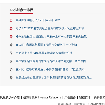
48小时点击排行
1
美副国务卿将于7月25日至26日访华
2
定了！2032年夏季奥运会主办城市为澳大利亚布里斯班
3
郑州地铁被困人员口述：车厢外水有一人多高 车厢内缺氧
4
在人间 | 亲历郑州暴雨：我用皮划艇救了一个孕妇
5
生命至上！第83集团军某旅紧急实施爆破分洪
6
美国常务副国务卿访华为何选在天津？外交部：两个原因
7
在人间 | 红绿灯被淹后，小男孩在路口指路，7位摄影师...
8
重庆姐弟坠亡案细节：凶手欲靠悲情蒙混 警方现场勘察发现...
凤凰新媒体介绍
投资者关系 Investor Relations
广告服务
诚征英才
保护隐
凤凰新媒体
版权所有
Copyright © 