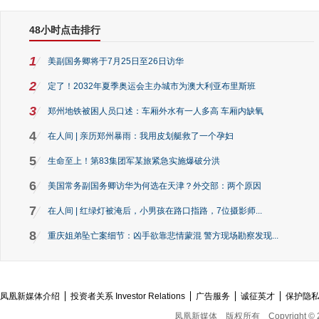
48小时点击排行
1
美副国务卿将于7月25日至26日访华
2
定了！2032年夏季奥运会主办城市为澳大利亚布里斯班
3
郑州地铁被困人员口述：车厢外水有一人多高 车厢内缺氧
4
在人间 | 亲历郑州暴雨：我用皮划艇救了一个孕妇
5
生命至上！第83集团军某旅紧急实施爆破分洪
6
美国常务副国务卿访华为何选在天津？外交部：两个原因
7
在人间 | 红绿灯被淹后，小男孩在路口指路，7位摄影师...
8
重庆姐弟坠亡案细节：凶手欲靠悲情蒙混 警方现场勘察发现...
凤凰新媒体介绍
投资者关系 Investor Relations
广告服务
诚征英才
保护隐
凤凰新媒体
版权所有
Copyright © 