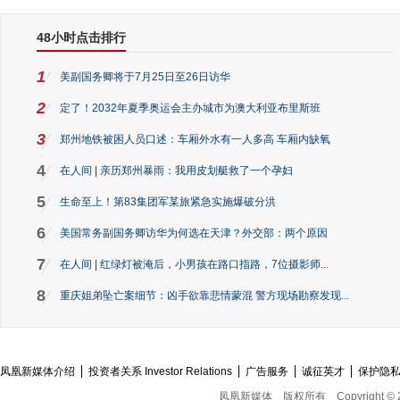
48小时点击排行
1
美副国务卿将于7月25日至26日访华
2
定了！2032年夏季奥运会主办城市为澳大利亚布里斯班
3
郑州地铁被困人员口述：车厢外水有一人多高 车厢内缺氧
4
在人间 | 亲历郑州暴雨：我用皮划艇救了一个孕妇
5
生命至上！第83集团军某旅紧急实施爆破分洪
6
美国常务副国务卿访华为何选在天津？外交部：两个原因
7
在人间 | 红绿灯被淹后，小男孩在路口指路，7位摄影师...
8
重庆姐弟坠亡案细节：凶手欲靠悲情蒙混 警方现场勘察发现...
凤凰新媒体介绍
投资者关系 Investor Relations
广告服务
诚征英才
保护隐
凤凰新媒体
版权所有
Copyright © 