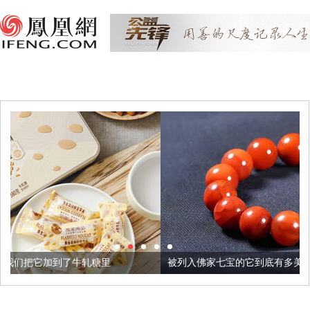
轧糖里
被列入佛家七宝的它到底有多美？