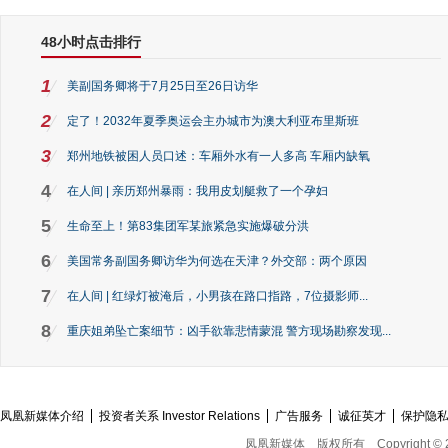
48小时点击排行
1
美副国务卿将于7月25日至26日访华
2
定了！2032年夏季奥运会主办城市为澳大利亚布里斯班
3
郑州地铁被困人员口述：车厢外水有一人多高 车厢内缺氧
4
在人间 | 亲历郑州暴雨：我用皮划艇救了一个孕妇
5
生命至上！第83集团军某旅紧急实施爆破分洪
6
美国常务副国务卿访华为何选在天津？外交部：两个原因
7
在人间 | 红绿灯被淹后，小男孩在路口指路，7位摄影师...
8
重庆姐弟坠亡案细节：凶手欲靠悲情蒙混 警方现场勘察发现...
凤凰新媒体介绍
投资者关系 Investor Relations
广告服务
诚征英才
保护隐
凤凰新媒体
版权所有
Copyright © 