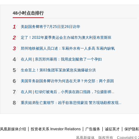
48小时点击排行
1
美副国务卿将于7月25日至26日访华
2
定了！2032年夏季奥运会主办城市为澳大利亚布里斯班
3
郑州地铁被困人员口述：车厢外水有一人多高 车厢内缺氧
4
在人间 | 亲历郑州暴雨：我用皮划艇救了一个孕妇
5
生命至上！第83集团军某旅紧急实施爆破分洪
6
美国常务副国务卿访华为何选在天津？外交部：两个原因
7
在人间 | 红绿灯被淹后，小男孩在路口指路，7位摄影师...
8
重庆姐弟坠亡案细节：凶手欲靠悲情蒙混 警方现场勘察发现...
凤凰新媒体介绍
投资者关系 Investor Relations
广告服务
诚征英才
保护隐
凤凰新媒体
版权所有
Copyright © 