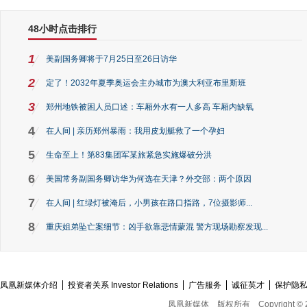
48小时点击排行
1
美副国务卿将于7月25日至26日访华
2
定了！2032年夏季奥运会主办城市为澳大利亚布里斯班
3
郑州地铁被困人员口述：车厢外水有一人多高 车厢内缺氧
4
在人间 | 亲历郑州暴雨：我用皮划艇救了一个孕妇
5
生命至上！第83集团军某旅紧急实施爆破分洪
6
美国常务副国务卿访华为何选在天津？外交部：两个原因
7
在人间 | 红绿灯被淹后，小男孩在路口指路，7位摄影师...
8
重庆姐弟坠亡案细节：凶手欲靠悲情蒙混 警方现场勘察发现...
凤凰新媒体介绍
投资者关系 Investor Relations
广告服务
诚征英才
保护隐
凤凰新媒体
版权所有
Copyright © 