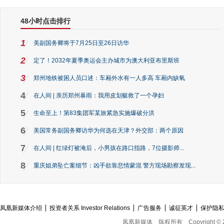
48小时点击排行
1
美副国务卿将于7月25日至26日访华
2
定了！2032年夏季奥运会主办城市为澳大利亚布里斯班
3
郑州地铁被困人员口述：车厢外水有一人多高 车厢内缺氧
4
在人间 | 亲历郑州暴雨：我用皮划艇救了一个孕妇
5
生命至上！第83集团军某旅紧急实施爆破分洪
6
美国常务副国务卿访华为何选在天津？外交部：两个原因
7
在人间 | 红绿灯被淹后，小男孩在路口指路，7位摄影师...
8
重庆姐弟坠亡案细节：凶手欲靠悲情蒙混 警方现场勘察发现...
凤凰新媒体介绍
投资者关系 Investor Relations
广告服务
诚征英才
保护隐
凤凰新媒体
版权所有
Copyright © 