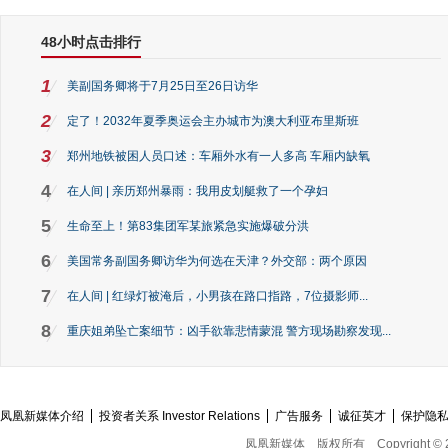
48小时点击排行
1
美副国务卿将于7月25日至26日访华
2
定了！2032年夏季奥运会主办城市为澳大利亚布里斯班
3
郑州地铁被困人员口述：车厢外水有一人多高 车厢内缺氧
4
在人间 | 亲历郑州暴雨：我用皮划艇救了一个孕妇
5
生命至上！第83集团军某旅紧急实施爆破分洪
6
美国常务副国务卿访华为何选在天津？外交部：两个原因
7
在人间 | 红绿灯被淹后，小男孩在路口指路，7位摄影师...
8
重庆姐弟坠亡案细节：凶手欲靠悲情蒙混 警方现场勘察发现...
凤凰新媒体介绍
投资者关系 Investor Relations
广告服务
诚征英才
保护隐
凤凰新媒体
版权所有
Copyright © 