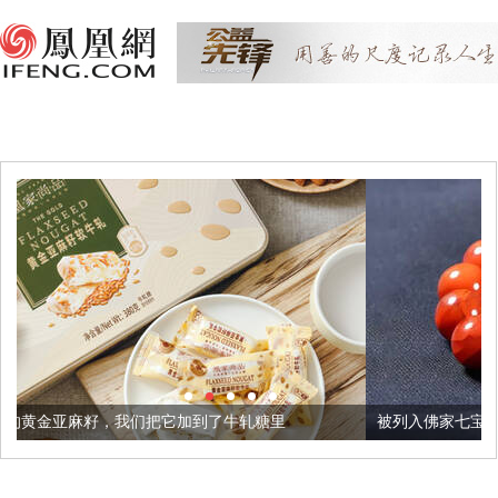
把它加到了牛轧糖里
被列入佛家七宝的它到底有多美？