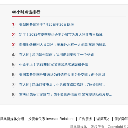
48小时点击排行
1
美副国务卿将于7月25日至26日访华
2
定了！2032年夏季奥运会主办城市为澳大利亚布里斯班
3
郑州地铁被困人员口述：车厢外水有一人多高 车厢内缺氧
4
在人间 | 亲历郑州暴雨：我用皮划艇救了一个孕妇
5
生命至上！第83集团军某旅紧急实施爆破分洪
6
美国常务副国务卿访华为何选在天津？外交部：两个原因
7
在人间 | 红绿灯被淹后，小男孩在路口指路，7位摄影师...
8
重庆姐弟坠亡案细节：凶手欲靠悲情蒙混 警方现场勘察发现...
凤凰新媒体介绍
投资者关系 Investor Relations
广告服务
诚征英才
保护隐
凤凰新媒体
版权所有
Copyright © 