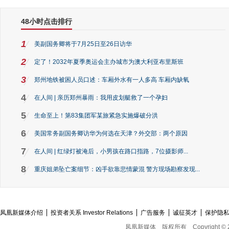
48小时点击排行
1
美副国务卿将于7月25日至26日访华
2
定了！2032年夏季奥运会主办城市为澳大利亚布里斯班
3
郑州地铁被困人员口述：车厢外水有一人多高 车厢内缺氧
4
在人间 | 亲历郑州暴雨：我用皮划艇救了一个孕妇
5
生命至上！第83集团军某旅紧急实施爆破分洪
6
美国常务副国务卿访华为何选在天津？外交部：两个原因
7
在人间 | 红绿灯被淹后，小男孩在路口指路，7位摄影师...
8
重庆姐弟坠亡案细节：凶手欲靠悲情蒙混 警方现场勘察发现...
凤凰新媒体介绍
投资者关系 Investor Relations
广告服务
诚征英才
保护隐
凤凰新媒体
版权所有
Copyright © 