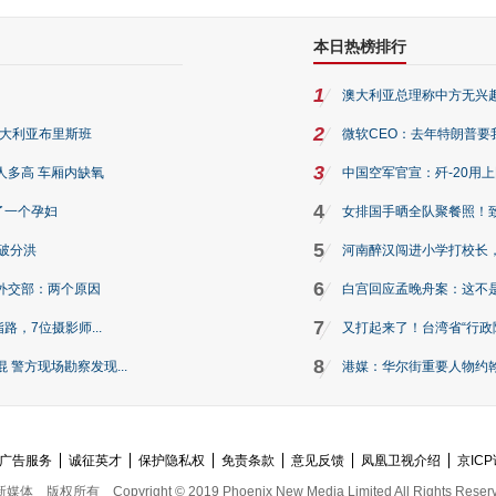
本日热榜排行
1
澳大利亚总理称中方无兴
2
澳大利亚布里斯班
微软CEO：去年特朗普要我们收
3
人多高 车厢内缺氧
中国空军官宣：歼-20用
4
了一个孕妇
女排国手晒全队聚餐照！
5
破分洪
河南醉汉闯进小学打校长，
6
外交部：两个原因
白宫回应孟晚舟案：这不
7
路，7位摄影师...
又打起来了！台湾省“行政院
8
警方现场勘察发现...
港媒：华尔街重要人物约翰·
广告服务
诚征英才
保护隐私权
免责条款
意见反馈
凤凰卫视介绍
京ICP
新媒体
版权所有
Copyright © 2019 Phoenix New Media Limited All Rights Reser