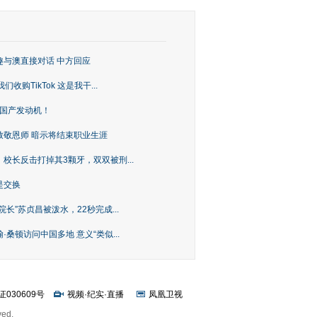
趣与澳直接对话 中方回应
购TikTok 这是我干...
上国产发动机！
致敬恩师 暗示将结束职业生涯
校长反击打掉其3颗牙，双双被刑...
是交换
长”苏贞昌被泼水，22秒完成...
桑顿访问中国多地 意义“类似...
证030609号
视频
·
纪实
·
直播
凤凰卫视
ved.