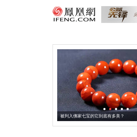
把它加到了牛轧糖里
被列入佛家七宝的它到底有多美？