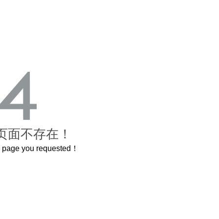
页面不存在！
he page you requested！
曲奇届的“爱马仕”把你的爱封在罐子里送给TA