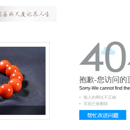
抱歉-您访问的
Sorry-We cannot find t
输入的网址不正确
页面已被删除
这个3.2米的长卷，还原了600岁的紫禁城