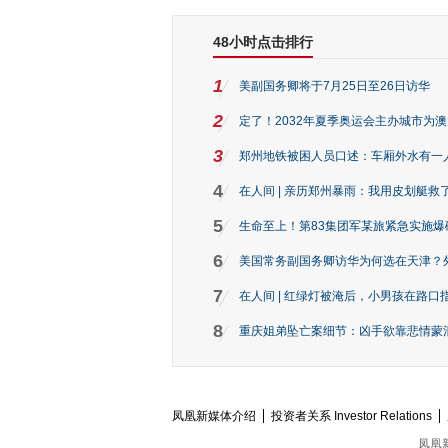
48小时点击排行
1
美副国务卿将于7月25日至26日访华
2
定了！2032年夏季奥运会主办城市为
3
郑州地铁被困人员口述：车厢外水有一
4
在人间 | 亲历郑州暴雨：我用皮划艇救
5
生命至上！第83集团军某旅紧急实施爆
6
美国常务副国务卿访华为何选在天津？
7
在人间 | 红绿灯被淹后，小男孩在路口指
8
重庆姐弟坠亡案细节：凶手欲靠悲情蒙混 
凤凰新媒体介绍
投资者关系 Investor Relations
凤凰