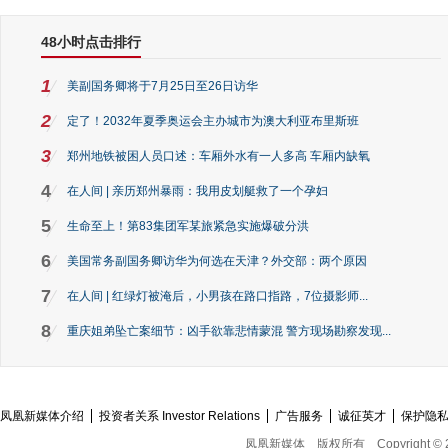
48小时点击排行
1
美副国务卿将于7月25日至26日访华
2
定了！2032年夏季奥运会主办城市为澳大利亚布里斯班
3
郑州地铁被困人员口述：车厢外水有一人多高 车厢内缺氧
4
在人间 | 亲历郑州暴雨：我用皮划艇救了一个孕妇
5
生命至上！第83集团军某旅紧急实施爆破分洪
6
美国常务副国务卿访华为何选在天津？外交部：两个原因
7
在人间 | 红绿灯被淹后，小男孩在路口指路，7位摄影师...
8
重庆姐弟坠亡案细节：凶手欲靠悲情蒙混 警方现场勘察发现...
凤凰新媒体介绍
投资者关系 Investor Relations
广告服务
诚征英才
保护隐
凤凰新媒体
版权所有
Copyright © 