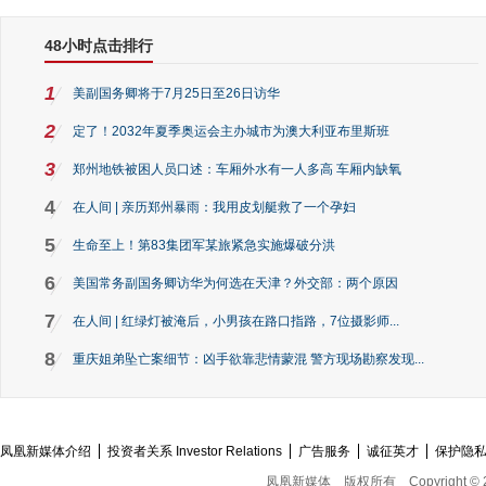
48小时点击排行
1
美副国务卿将于7月25日至26日访华
2
定了！2032年夏季奥运会主办城市为澳大利亚布里斯班
3
郑州地铁被困人员口述：车厢外水有一人多高 车厢内缺氧
4
在人间 | 亲历郑州暴雨：我用皮划艇救了一个孕妇
5
生命至上！第83集团军某旅紧急实施爆破分洪
6
美国常务副国务卿访华为何选在天津？外交部：两个原因
7
在人间 | 红绿灯被淹后，小男孩在路口指路，7位摄影师...
8
重庆姐弟坠亡案细节：凶手欲靠悲情蒙混 警方现场勘察发现...
凤凰新媒体介绍
投资者关系 Investor Relations
广告服务
诚征英才
保护隐
凤凰新媒体
版权所有
Copyright © 