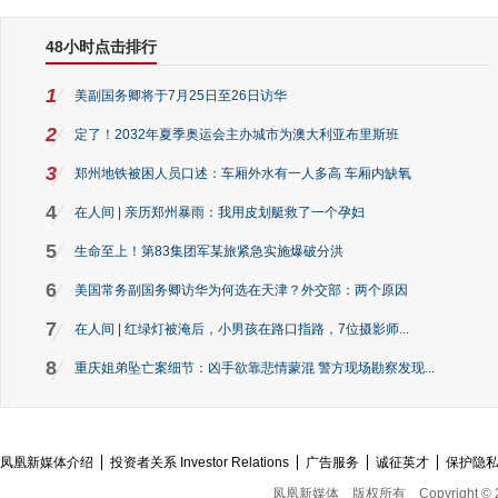
48小时点击排行
1
美副国务卿将于7月25日至26日访华
2
定了！2032年夏季奥运会主办城市为澳大利亚布里斯班
3
郑州地铁被困人员口述：车厢外水有一人多高 车厢内缺氧
4
在人间 | 亲历郑州暴雨：我用皮划艇救了一个孕妇
5
生命至上！第83集团军某旅紧急实施爆破分洪
6
美国常务副国务卿访华为何选在天津？外交部：两个原因
7
在人间 | 红绿灯被淹后，小男孩在路口指路，7位摄影师...
8
重庆姐弟坠亡案细节：凶手欲靠悲情蒙混 警方现场勘察发现...
凤凰新媒体介绍
投资者关系 Investor Relations
广告服务
诚征英才
保护隐
凤凰新媒体
版权所有
Copyright © 