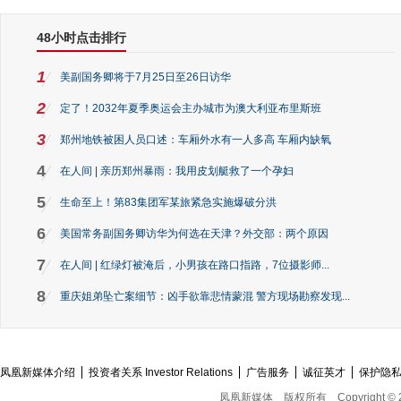
48小时点击排行
1
美副国务卿将于7月25日至26日访华
2
定了！2032年夏季奥运会主办城市为澳大利亚布里斯班
3
郑州地铁被困人员口述：车厢外水有一人多高 车厢内缺氧
4
在人间 | 亲历郑州暴雨：我用皮划艇救了一个孕妇
5
生命至上！第83集团军某旅紧急实施爆破分洪
6
美国常务副国务卿访华为何选在天津？外交部：两个原因
7
在人间 | 红绿灯被淹后，小男孩在路口指路，7位摄影师...
8
重庆姐弟坠亡案细节：凶手欲靠悲情蒙混 警方现场勘察发现...
凤凰新媒体介绍
投资者关系 Investor Relations
广告服务
诚征英才
保护隐
凤凰新媒体
版权所有
Copyright © 