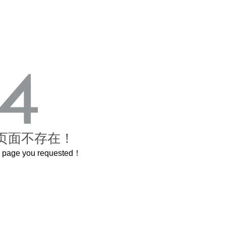
页面不存在！
he page you requested！
，还原了600岁的紫禁城
曲奇届的“爱马仕”把