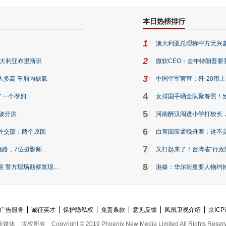
本日热榜排行
1
澳大利亚总理称中方无兴
2
澳大利亚布里斯班
微软CEO：去年特朗普要我们收
3
人多高 车厢内缺氧
中国空军官宣：歼-20用
4
了一个孕妇
女排国手晒全队聚餐照！
5
破分洪
河南醉汉闯进小学打校长，
6
外交部：两个原因
白宫回应孟晚舟案：这不
7
路，7位摄影师...
又打起来了！台湾省“行政院
8
警方现场勘察发现...
港媒：华尔街重要人物约翰·
广告服务
诚征英才
保护隐私权
免责条款
意见反馈
凤凰卫视介绍
京ICP
新媒体
版权所有
Copyright © 2019 Phoenix New Media Limited All Rights Reser