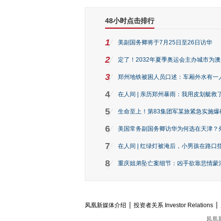
48小时点击排行
1
美副国务卿将于7月25日至26日访华
2
定了！2032年夏季奥运会主办城市为
3
郑州地铁被困人员口述：车厢外水有一
4
在人间 | 亲历郑州暴雨：我用皮划艇救
5
生命至上！第83集团军某旅紧急实施爆
6
美国常务副国务卿访华为何选在天津？
7
在人间 | 红绿灯被淹后，小男孩在路口指
8
重庆姐弟坠亡案细节：凶手欲靠悲情蒙混 
凤凰新媒体介绍
投资者关系 Investor Relations
凤凰