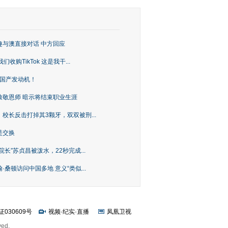
趣与澳直接对话 中方回应
购TikTok 这是我干...
上国产发动机！
致敬恩师 暗示将结束职业生涯
校长反击打掉其3颗牙，双双被刑...
是交换
长”苏贞昌被泼水，22秒完成...
桑顿访问中国多地 意义“类似...
证030609号
视频
·
纪实
·
直播
凤凰卫视
ved.