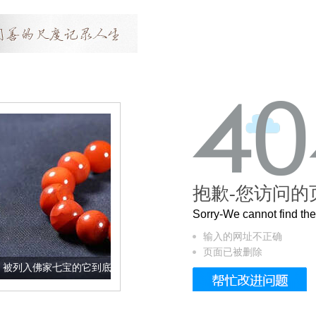
抱歉-您访问的
Sorry-We cannot find t
输入的网址不正确
页面已被删除
七宝的它到底有多美？
这个3.2米的长卷