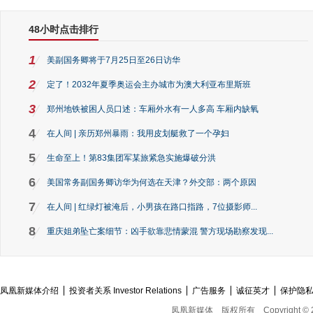
48小时点击排行
1
美副国务卿将于7月25日至26日访华
2
定了！2032年夏季奥运会主办城市为澳大利亚布里斯班
3
郑州地铁被困人员口述：车厢外水有一人多高 车厢内缺氧
4
在人间 | 亲历郑州暴雨：我用皮划艇救了一个孕妇
5
生命至上！第83集团军某旅紧急实施爆破分洪
6
美国常务副国务卿访华为何选在天津？外交部：两个原因
7
在人间 | 红绿灯被淹后，小男孩在路口指路，7位摄影师...
8
重庆姐弟坠亡案细节：凶手欲靠悲情蒙混 警方现场勘察发现...
凤凰新媒体介绍
投资者关系 Investor Relations
广告服务
诚征英才
保护隐
凤凰新媒体
版权所有
Copyright © 