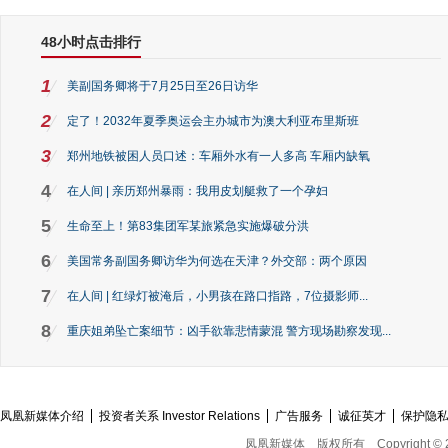
48小时点击排行
1
美副国务卿将于7月25日至26日访华
2
定了！2032年夏季奥运会主办城市为澳大利亚布里斯班
3
郑州地铁被困人员口述：车厢外水有一人多高 车厢内缺氧
4
在人间 | 亲历郑州暴雨：我用皮划艇救了一个孕妇
5
生命至上！第83集团军某旅紧急实施爆破分洪
6
美国常务副国务卿访华为何选在天津？外交部：两个原因
7
在人间 | 红绿灯被淹后，小男孩在路口指路，7位摄影师...
8
重庆姐弟坠亡案细节：凶手欲靠悲情蒙混 警方现场勘察发现...
凤凰新媒体介绍
投资者关系 Investor Relations
广告服务
诚征英才
保护隐
凤凰新媒体
版权所有
Copyright © 