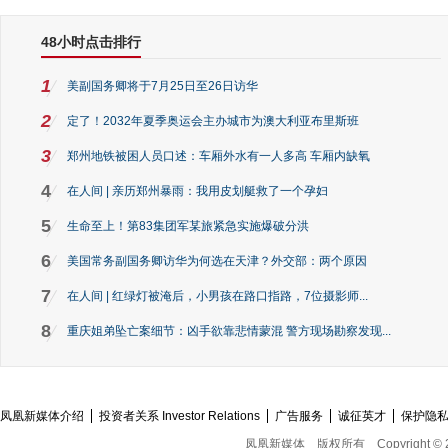
48小时点击排行
1
美副国务卿将于7月25日至26日访华
2
定了！2032年夏季奥运会主办城市为澳大利亚布里斯班
3
郑州地铁被困人员口述：车厢外水有一人多高 车厢内缺氧
4
在人间 | 亲历郑州暴雨：我用皮划艇救了一个孕妇
5
生命至上！第83集团军某旅紧急实施爆破分洪
6
美国常务副国务卿访华为何选在天津？外交部：两个原因
7
在人间 | 红绿灯被淹后，小男孩在路口指路，7位摄影师...
8
重庆姐弟坠亡案细节：凶手欲靠悲情蒙混 警方现场勘察发现...
凤凰新媒体介绍
投资者关系 Investor Relations
广告服务
诚征英才
保护隐
凤凰新媒体
版权所有
Copyright © 