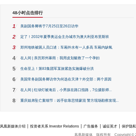
48小时点击排行
1
美副国务卿将于7月25日至26日访华
2
定了！2032年夏季奥运会主办城市为澳大利亚布里斯班
3
郑州地铁被困人员口述：车厢外水有一人多高 车厢内缺氧
4
在人间 | 亲历郑州暴雨：我用皮划艇救了一个孕妇
5
生命至上！第83集团军某旅紧急实施爆破分洪
6
美国常务副国务卿访华为何选在天津？外交部：两个原因
7
在人间 | 红绿灯被淹后，小男孩在路口指路，7位摄影师...
8
重庆姐弟坠亡案细节：凶手欲靠悲情蒙混 警方现场勘察发现...
凤凰新媒体介绍
投资者关系 Investor Relations
广告服务
诚征英才
保护隐
凤凰新媒体
版权所有
Copyright © 