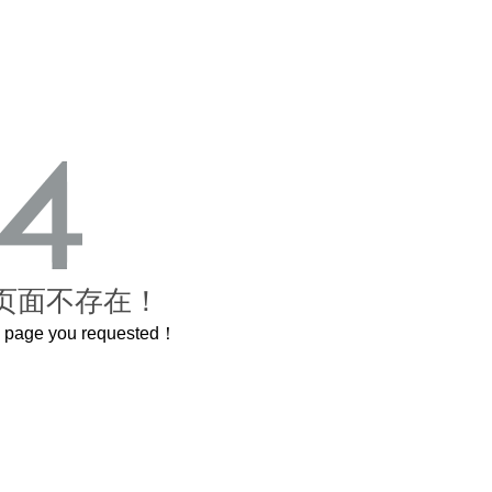
页面不存在！
he page you requested！
这个3.2米的长卷，还原了600岁的紫禁城