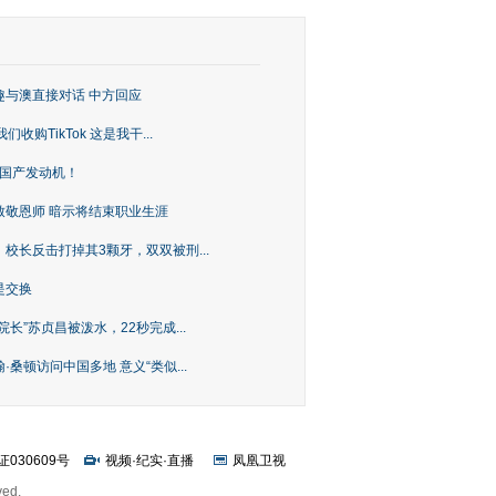
趣与澳直接对话 中方回应
购TikTok 这是我干...
上国产发动机！
致敬恩师 暗示将结束职业生涯
校长反击打掉其3颗牙，双双被刑...
是交换
长”苏贞昌被泼水，22秒完成...
桑顿访问中国多地 意义“类似...
证030609号
视频
·
纪实
·
直播
凤凰卫视
ved.