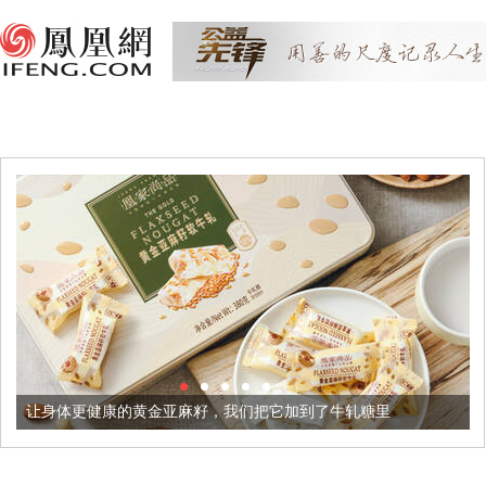
的黄金亚麻籽，我们把它加到了牛轧糖里
被列入佛家七宝的