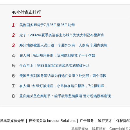
48小时点击排行
1
美副国务卿将于7月25日至26日访华
2
定了！2032年夏季奥运会主办城市为澳大利亚布里斯班
3
郑州地铁被困人员口述：车厢外水有一人多高 车厢内缺氧
4
在人间 | 亲历郑州暴雨：我用皮划艇救了一个孕妇
5
生命至上！第83集团军某旅紧急实施爆破分洪
6
美国常务副国务卿访华为何选在天津？外交部：两个原因
7
在人间 | 红绿灯被淹后，小男孩在路口指路，7位摄影师...
8
重庆姐弟坠亡案细节：凶手欲靠悲情蒙混 警方现场勘察发现...
凤凰新媒体介绍
投资者关系 Investor Relations
广告服务
诚征英才
保护隐
凤凰新媒体
版权所有
Copyright © 