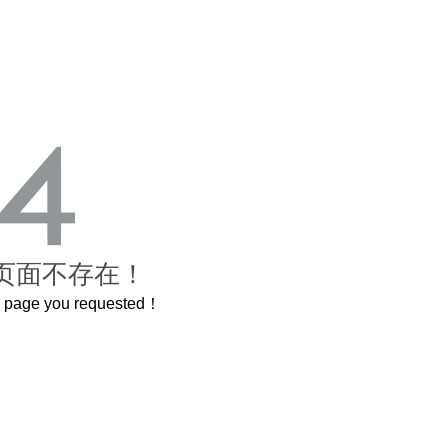
页面不存在！
he page you requested！
这个3.2米的长卷，还原了600岁的紫禁城