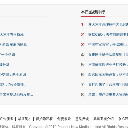
本日热榜排行
1
澳大利亚总理称中方无兴
2
澳大利亚布里斯班
微软CEO：去年特朗普要我们收
3
人多高 车厢内缺氧
中国空军官宣：歼-20用
4
了一个孕妇
女排国手晒全队聚餐照！
5
破分洪
河南醉汉闯进小学打校长，
6
外交部：两个原因
白宫回应孟晚舟案：这不
7
路，7位摄影师...
又打起来了！台湾省“行政院
8
警方现场勘察发现...
港媒：华尔街重要人物约翰·
广告服务
诚征英才
保护隐私权
免责条款
意见反馈
凤凰卫视介绍
京ICP
新媒体
版权所有
Copyright © 2019 Phoenix New Media Limited All Rights Reser