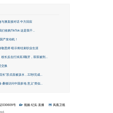
趣与澳直接对话 中方回应
购TikTok 这是我干...
上国产发动机！
致敬恩师 暗示将结束职业生涯
校长反击打掉其3颗牙，双双被刑...
是交换
长”苏贞昌被泼水，22秒完成...
桑顿访问中国多地 意义“类似...
证030609号
视频
·
纪实
·
直播
凤凰卫视
ved.