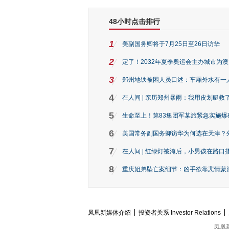
48小时点击排行
1
美副国务卿将于7月25日至26日访华
2
定了！2032年夏季奥运会主办城市为
3
郑州地铁被困人员口述：车厢外水有一
4
在人间 | 亲历郑州暴雨：我用皮划艇救
5
生命至上！第83集团军某旅紧急实施爆
6
美国常务副国务卿访华为何选在天津？
7
在人间 | 红绿灯被淹后，小男孩在路口指
8
重庆姐弟坠亡案细节：凶手欲靠悲情蒙混 
凤凰新媒体介绍
投资者关系 Investor Relations
凤凰