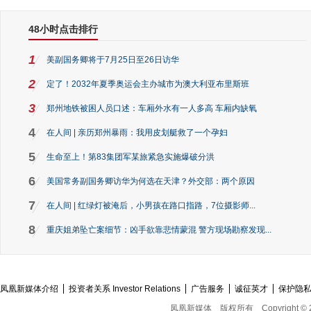
48小时点击排行
1
美副国务卿将于7月25日至26日访华
2
定了！2032年夏季奥运会主办城市为澳大利亚布里斯班
3
郑州地铁被困人员口述：车厢外水有一人多高 车厢内缺氧
4
在人间 | 亲历郑州暴雨：我用皮划艇救了一个孕妇
5
生命至上！第83集团军某旅紧急实施爆破分洪
6
美国常务副国务卿访华为何选在天津？外交部：两个原因
7
在人间 | 红绿灯被淹后，小男孩在路口指路，7位摄影师...
8
重庆姐弟坠亡案细节：凶手欲靠悲情蒙混 警方现场勘察发现...
凤凰新媒体介绍
投资者关系 Investor Relations
广告服务
诚征英才
保护隐
凤凰新媒体
版权所有
Copyright © 