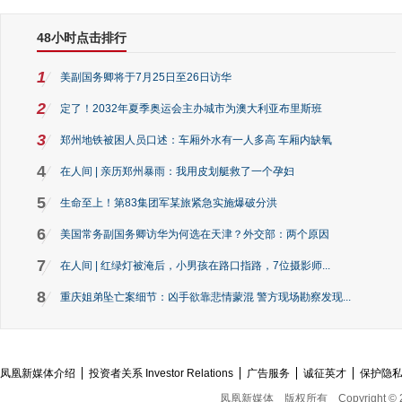
48小时点击排行
1
美副国务卿将于7月25日至26日访华
2
定了！2032年夏季奥运会主办城市为澳大利亚布里斯班
3
郑州地铁被困人员口述：车厢外水有一人多高 车厢内缺氧
4
在人间 | 亲历郑州暴雨：我用皮划艇救了一个孕妇
5
生命至上！第83集团军某旅紧急实施爆破分洪
6
美国常务副国务卿访华为何选在天津？外交部：两个原因
7
在人间 | 红绿灯被淹后，小男孩在路口指路，7位摄影师...
8
重庆姐弟坠亡案细节：凶手欲靠悲情蒙混 警方现场勘察发现...
凤凰新媒体介绍
投资者关系 Investor Relations
广告服务
诚征英才
保护隐
凤凰新媒体
版权所有
Copyright © 