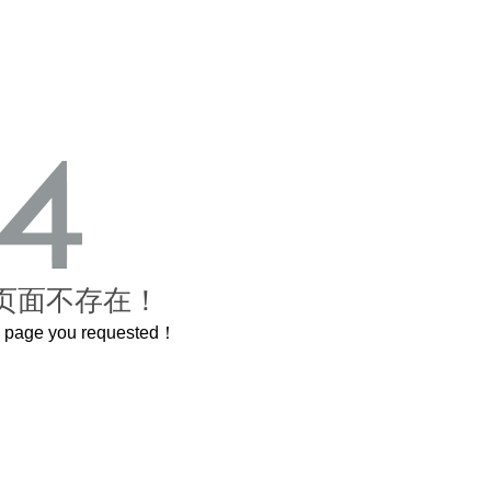
页面不存在！
he page you requested！
曲奇届的“爱马仕”把你的爱封在罐子里送给TA