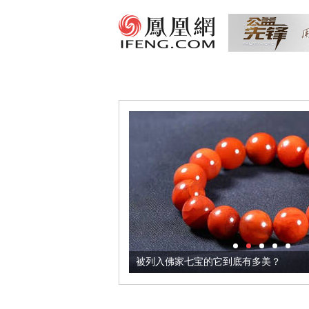
把它加到了牛轧糖里
被列入佛家七宝的它到底有多美？