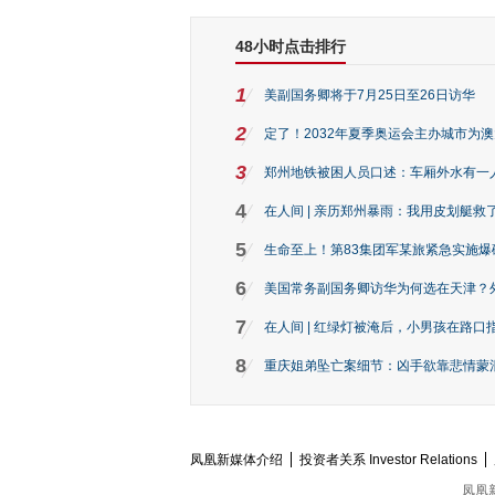
48小时点击排行
1
美副国务卿将于7月25日至26日访华
2
定了！2032年夏季奥运会主办城市为
3
郑州地铁被困人员口述：车厢外水有一
4
在人间 | 亲历郑州暴雨：我用皮划艇救
5
生命至上！第83集团军某旅紧急实施爆
6
美国常务副国务卿访华为何选在天津？
7
在人间 | 红绿灯被淹后，小男孩在路口指
8
重庆姐弟坠亡案细节：凶手欲靠悲情蒙混 
凤凰新媒体介绍
投资者关系 Investor Relations
凤凰