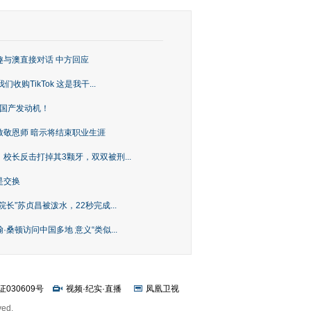
趣与澳直接对话 中方回应
购TikTok 这是我干...
上国产发动机！
致敬恩师 暗示将结束职业生涯
校长反击打掉其3颗牙，双双被刑...
是交换
长”苏贞昌被泼水，22秒完成...
桑顿访问中国多地 意义“类似...
证030609号
视频
·
纪实
·
直播
凤凰卫视
ved.