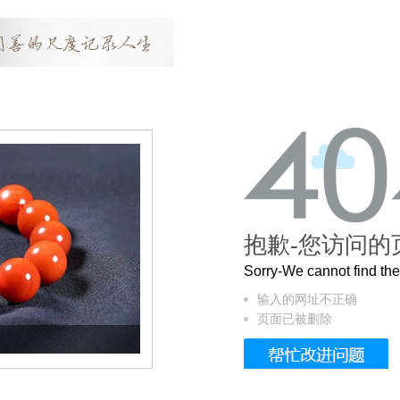
抱歉-您访问的
Sorry-We cannot find t
输入的网址不正确
页面已被删除
这个3.2米的长卷，还原了600岁的紫禁城