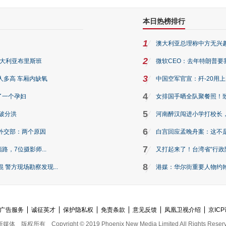
本日热榜排行
1
澳大利亚总理称中方无兴
2
澳大利亚布里斯班
微软CEO：去年特朗普要我们收
3
人多高 车厢内缺氧
中国空军官宣：歼-20用
4
了一个孕妇
女排国手晒全队聚餐照！
5
破分洪
河南醉汉闯进小学打校长，
6
外交部：两个原因
白宫回应孟晚舟案：这不
7
路，7位摄影师...
又打起来了！台湾省“行政院
8
警方现场勘察发现...
港媒：华尔街重要人物约翰·
广告服务
诚征英才
保护隐私权
免责条款
意见反馈
凤凰卫视介绍
京ICP
新媒体
版权所有
Copyright © 2019 Phoenix New Media Limited All Rights Reser