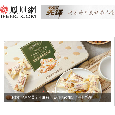
的黄金亚麻籽，我们把它加到了牛轧糖里
被列入佛家七宝的