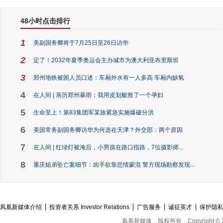
48小时点击排行
1
美副国务卿将于7月25日至26日访华
2
定了！2032年夏季奥运会主办城市为澳大利亚布里斯班
3
郑州地铁被困人员口述：车厢外水有一人多高 车厢内缺氧
4
在人间 | 亲历郑州暴雨：我用皮划艇救了一个孕妇
5
生命至上！第83集团军某旅紧急实施爆破分洪
6
美国常务副国务卿访华为何选在天津？外交部：两个原因
7
在人间 | 红绿灯被淹后，小男孩在路口指路，7位摄影师...
8
重庆姐弟坠亡案细节：凶手欲靠悲情蒙混 警方现场勘察发现...
凤凰新媒体介绍
投资者关系 Investor Relations
广告服务
诚征英才
保护隐
凤凰新媒体
版权所有
Copyright © 