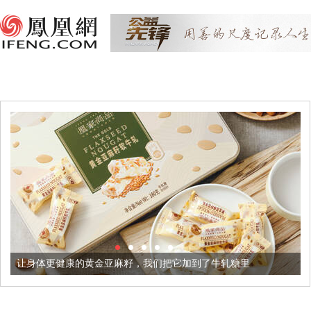
康的黄金亚麻籽，我们把它加到了牛轧糖里
被列入佛家七宝