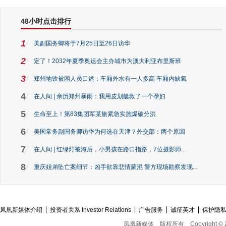
48小时点击排行
1
美副国务卿将于7月25日至26日访华
2
定了！2032年夏季奥运会主办城市为澳大利亚布里斯班
3
郑州地铁被困人员口述：车厢外水有一人多高 车厢内缺氧
4
在人间 | 亲历郑州暴雨：我用皮划艇救了一个孕妇
5
生命至上！第83集团军某旅紧急实施爆破分洪
6
美国常务副国务卿访华为何选在天津？外交部：两个原因
7
在人间 | 红绿灯被淹后，小男孩在路口指路，7位摄影师...
8
重庆姐弟坠亡案细节：凶手欲靠悲情蒙混 警方现场勘察发现...
凤凰新媒体介绍
投资者关系 Investor Relations
广告服务
诚征英才
保护隐
凤凰新媒体
版权所有
Copyright © 