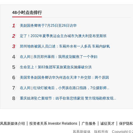
48小时点击排行
1
美副国务卿将于7月25日至26日访华
2
定了！2032年夏季奥运会主办城市为澳大利亚布里斯班
3
郑州地铁被困人员口述：车厢外水有一人多高 车厢内缺氧
4
在人间 | 亲历郑州暴雨：我用皮划艇救了一个孕妇
5
生命至上！第83集团军某旅紧急实施爆破分洪
6
美国常务副国务卿访华为何选在天津？外交部：两个原因
7
在人间 | 红绿灯被淹后，小男孩在路口指路，7位摄影师...
8
重庆姐弟坠亡案细节：凶手欲靠悲情蒙混 警方现场勘察发现...
凤凰新媒体介绍
投资者关系 Investor Relations
广告服务
诚征英才
保护隐
凤凰新媒体
版权所有
Copyright © 