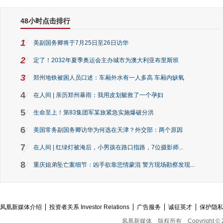
48小时点击排行
1
美副国务卿将于7月25日至26日访华
2
定了！2032年夏季奥运会主办城市为澳大利亚布里斯班
3
郑州地铁被困人员口述：车厢外水有一人多高 车厢内缺氧
4
在人间 | 亲历郑州暴雨：我用皮划艇救了一个孕妇
5
生命至上！第83集团军某旅紧急实施爆破分洪
6
美国常务副国务卿访华为何选在天津？外交部：两个原因
7
在人间 | 红绿灯被淹后，小男孩在路口指路，7位摄影师...
8
重庆姐弟坠亡案细节：凶手欲靠悲情蒙混 警方现场勘察发现...
凤凰新媒体介绍
投资者关系 Investor Relations
广告服务
诚征英才
保护隐
凤凰新媒体
版权所有
Copyright © 