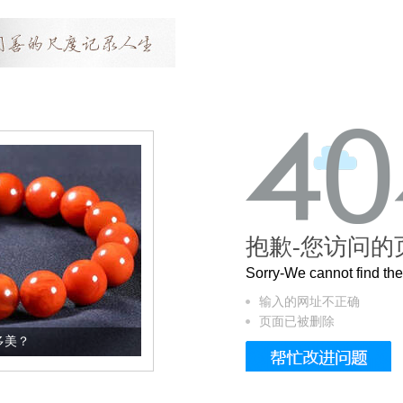
抱歉-您访问的
Sorry-We cannot find t
输入的网址不正确
页面已被删除
这个3.2米的长卷，还原了600岁的紫禁城