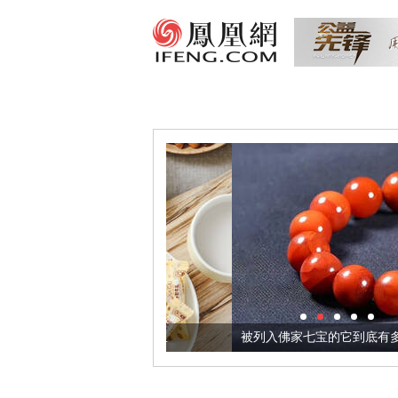
把它加到了牛轧糖里
被列入佛家七宝的它到底有多美？