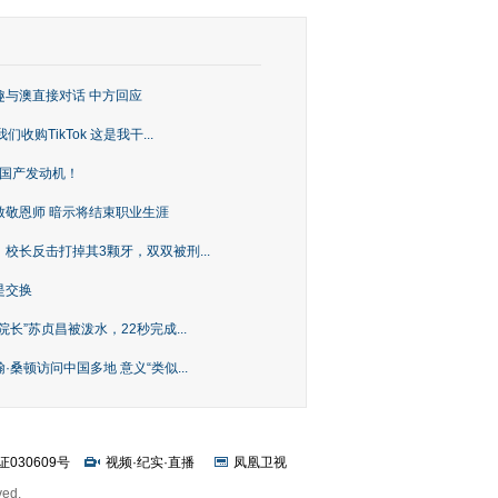
趣与澳直接对话 中方回应
购TikTok 这是我干...
上国产发动机！
致敬恩师 暗示将结束职业生涯
校长反击打掉其3颗牙，双双被刑...
是交换
长”苏贞昌被泼水，22秒完成...
桑顿访问中国多地 意义“类似...
证030609号
视频
·
纪实
·
直播
凤凰卫视
ved.