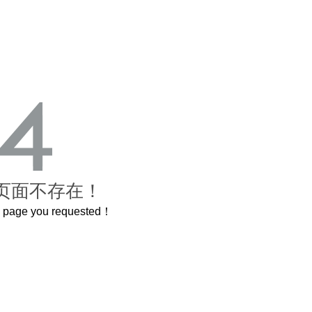
页面不存在！
he page you requested！
曲奇届的“爱马仕”把你的爱封在罐子里送给TA