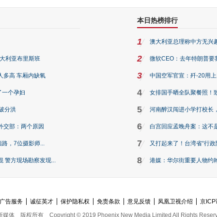
本日热榜排行
1
澳大利亚总理称中方无兴
2
澳大利亚布里斯班
微软CEO：去年特朗普要我们收
3
人多高 车厢内缺氧
中国空军官宣：歼-20用
4
了一个孕妇
女排国手晒全队聚餐照！
5
破分洪
河南醉汉闯进小学打校长，
6
外交部：两个原因
白宫回应孟晚舟案：这不
7
路，7位摄影师...
又打起来了！台湾省“行政院
8
警方现场勘察发现...
港媒：华尔街重要人物约翰·
广告服务
诚征英才
保护隐私权
免责条款
意见反馈
凤凰卫视介绍
京ICP
新媒体
版权所有
Copyright © 2019 Phoenix New Media Limited All Rights Reser