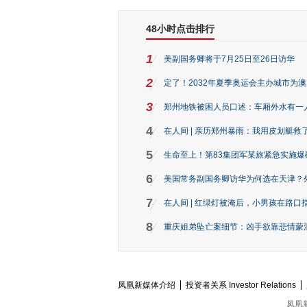
48小时点击排行
1
美副国务卿将于7月25日至26日访华
2
定了！2032年夏季奥运会主办城市为
3
郑州地铁被困人员口述：车厢外水有一
4
在人间 | 亲历郑州暴雨：我用皮划艇救
5
生命至上！第83集团军某旅紧急实施爆
6
美国常务副国务卿访华为何选在天津？
7
在人间 | 红绿灯被淹后，小男孩在路口指
8
重庆姐弟坠亡案细节：凶手欲靠悲情蒙混 
凤凰新媒体介绍
投资者关系 Investor Relations
凤凰