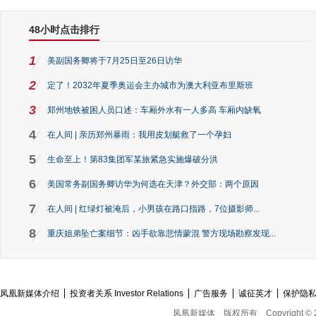
48小时点击排行
1
美副国务卿将于7月25日至26日访华
2
定了！2032年夏季奥运会主办城市为澳大利亚布里斯班
3
郑州地铁被困人员口述：车厢外水有一人多高 车厢内缺氧
4
在人间 | 亲历郑州暴雨：我用皮划艇救了一个孕妇
5
生命至上！第83集团军某旅紧急实施爆破分洪
6
美国常务副国务卿访华为何选在天津？外交部：两个原因
7
在人间 | 红绿灯被淹后，小男孩在路口指路，7位摄影师...
8
重庆姐弟坠亡案细节：凶手欲靠悲情蒙混 警方现场勘察发现...
凤凰新媒体介绍
投资者关系 Investor Relations
广告服务
诚征英才
保护隐
凤凰新媒体
版权所有
Copyright © 