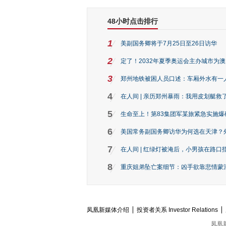
48小时点击排行
1
美副国务卿将于7月25日至26日访华
2
定了！2032年夏季奥运会主办城市为
3
郑州地铁被困人员口述：车厢外水有一
4
在人间 | 亲历郑州暴雨：我用皮划艇救
5
生命至上！第83集团军某旅紧急实施爆
6
美国常务副国务卿访华为何选在天津？
7
在人间 | 红绿灯被淹后，小男孩在路口指
8
重庆姐弟坠亡案细节：凶手欲靠悲情蒙混 
凤凰新媒体介绍
投资者关系 Investor Relations
凤凰