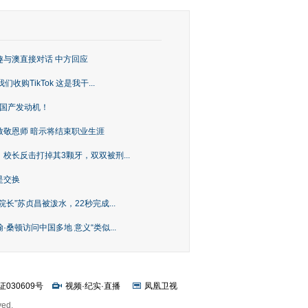
趣与澳直接对话 中方回应
购TikTok 这是我干...
上国产发动机！
致敬恩师 暗示将结束职业生涯
校长反击打掉其3颗牙，双双被刑...
是交换
长”苏贞昌被泼水，22秒完成...
桑顿访问中国多地 意义“类似...
证030609号
视频
·
纪实
·
直播
凤凰卫视
ved.