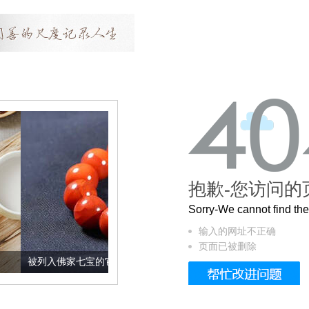
抱歉-您访问的
Sorry-We cannot find t
输入的网址不正确
页面已被删除
家七宝的它到底有多美？
这个3.2米的