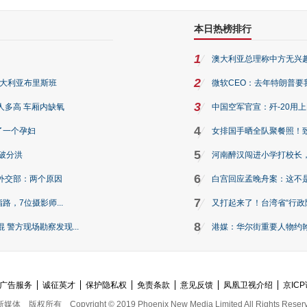
本日热榜排行
1
澳大利亚总理称中方无兴
2
澳大利亚布里斯班
微软CEO：去年特朗普要我们收
3
人多高 车厢内缺氧
中国空军官宣：歼-20用
4
了一个孕妇
女排国手晒全队聚餐照！
5
破分洪
河南醉汉闯进小学打校长，
6
外交部：两个原因
白宫回应孟晚舟案：这不
7
路，7位摄影师...
又打起来了！台湾省“行政院
8
警方现场勘察发现...
港媒：华尔街重要人物约翰·
广告服务
诚征英才
保护隐私权
免责条款
意见反馈
凤凰卫视介绍
京ICP
新媒体
版权所有
Copyright © 2019 Phoenix New Media Limited All Rights Reser