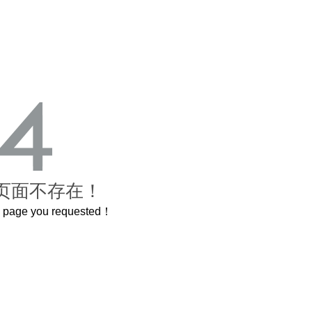
页面不存在！
he page you requested！
长卷，还原了600岁的紫禁城
曲奇届的“爱马仕”