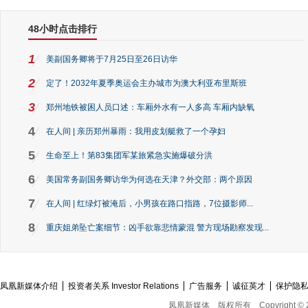
48小时点击排行
1
美副国务卿将于7月25日至26日访华
2
定了！2032年夏季奥运会主办城市为澳大利亚布里斯班
3
郑州地铁被困人员口述：车厢外水有一人多高 车厢内缺氧
4
在人间 | 亲历郑州暴雨：我用皮划艇救了一个孕妇
5
生命至上！第83集团军某旅紧急实施爆破分洪
6
美国常务副国务卿访华为何选在天津？外交部：两个原因
7
在人间 | 红绿灯被淹后，小男孩在路口指路，7位摄影师...
8
重庆姐弟坠亡案细节：凶手欲靠悲情蒙混 警方现场勘察发现...
凤凰新媒体介绍
投资者关系 Investor Relations
广告服务
诚征英才
保护隐
凤凰新媒体
版权所有
Copyright © 