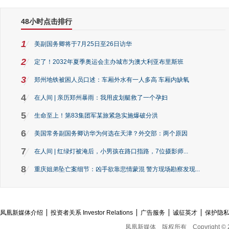
48小时点击排行
1
美副国务卿将于7月25日至26日访华
2
定了！2032年夏季奥运会主办城市为澳大利亚布里斯班
3
郑州地铁被困人员口述：车厢外水有一人多高 车厢内缺氧
4
在人间 | 亲历郑州暴雨：我用皮划艇救了一个孕妇
5
生命至上！第83集团军某旅紧急实施爆破分洪
6
美国常务副国务卿访华为何选在天津？外交部：两个原因
7
在人间 | 红绿灯被淹后，小男孩在路口指路，7位摄影师...
8
重庆姐弟坠亡案细节：凶手欲靠悲情蒙混 警方现场勘察发现...
凤凰新媒体介绍
投资者关系 Investor Relations
广告服务
诚征英才
保护隐
凤凰新媒体
版权所有
Copyright © 