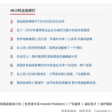
48小时点击排行
1
美副国务卿将于7月25日至26日访华
2
定了！2032年夏季奥运会主办城市为澳大利亚布里斯班
3
郑州地铁被困人员口述：车厢外水有一人多高 车厢内缺氧
4
在人间 | 亲历郑州暴雨：我用皮划艇救了一个孕妇
5
生命至上！第83集团军某旅紧急实施爆破分洪
6
美国常务副国务卿访华为何选在天津？外交部：两个原因
7
在人间 | 红绿灯被淹后，小男孩在路口指路，7位摄影师...
8
重庆姐弟坠亡案细节：凶手欲靠悲情蒙混 警方现场勘察发现...
凤凰新媒体介绍
投资者关系 Investor Relations
广告服务
诚征英才
保护隐
凤凰新媒体
版权所有
Copyright © 