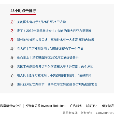
48小时点击排行
1
美副国务卿将于7月25日至26日访华
2
定了！2032年夏季奥运会主办城市为澳大利亚布里斯班
3
郑州地铁被困人员口述：车厢外水有一人多高 车厢内缺氧
4
在人间 | 亲历郑州暴雨：我用皮划艇救了一个孕妇
5
生命至上！第83集团军某旅紧急实施爆破分洪
6
美国常务副国务卿访华为何选在天津？外交部：两个原因
7
在人间 | 红绿灯被淹后，小男孩在路口指路，7位摄影师...
8
重庆姐弟坠亡案细节：凶手欲靠悲情蒙混 警方现场勘察发现...
凤凰新媒体介绍
投资者关系 Investor Relations
广告服务
诚征英才
保护隐
凤凰新媒体
版权所有
Copyright © 