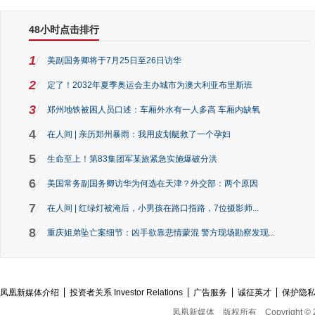
48小时点击排行
1
美副国务卿将于7月25日至26日访华
2
定了！2032年夏季奥运会主办城市为澳大利亚布里斯班
3
郑州地铁被困人员口述：车厢外水有一人多高 车厢内缺氧
4
在人间 | 亲历郑州暴雨：我用皮划艇救了一个孕妇
5
生命至上！第83集团军某旅紧急实施爆破分洪
6
美国常务副国务卿访华为何选在天津？外交部：两个原因
7
在人间 | 红绿灯被淹后，小男孩在路口指路，7位摄影师...
8
重庆姐弟坠亡案细节：凶手欲靠悲情蒙混 警方现场勘察发现...
凤凰新媒体介绍
投资者关系 Investor Relations
广告服务
诚征英才
保护隐
凤凰新媒体
版权所有
Copyright © 