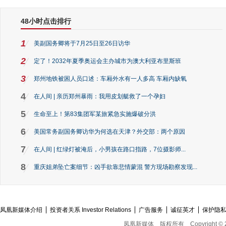
48小时点击排行
1
美副国务卿将于7月25日至26日访华
2
定了！2032年夏季奥运会主办城市为澳大利亚布里斯班
3
郑州地铁被困人员口述：车厢外水有一人多高 车厢内缺氧
4
在人间 | 亲历郑州暴雨：我用皮划艇救了一个孕妇
5
生命至上！第83集团军某旅紧急实施爆破分洪
6
美国常务副国务卿访华为何选在天津？外交部：两个原因
7
在人间 | 红绿灯被淹后，小男孩在路口指路，7位摄影师...
8
重庆姐弟坠亡案细节：凶手欲靠悲情蒙混 警方现场勘察发现...
凤凰新媒体介绍
投资者关系 Investor Relations
广告服务
诚征英才
保护隐
凤凰新媒体
版权所有
Copyright © 