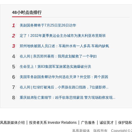
48小时点击排行
1
美副国务卿将于7月25日至26日访华
2
定了！2032年夏季奥运会主办城市为澳大利亚布里斯班
3
郑州地铁被困人员口述：车厢外水有一人多高 车厢内缺氧
4
在人间 | 亲历郑州暴雨：我用皮划艇救了一个孕妇
5
生命至上！第83集团军某旅紧急实施爆破分洪
6
美国常务副国务卿访华为何选在天津？外交部：两个原因
7
在人间 | 红绿灯被淹后，小男孩在路口指路，7位摄影师...
8
重庆姐弟坠亡案细节：凶手欲靠悲情蒙混 警方现场勘察发现...
凤凰新媒体介绍
投资者关系 Investor Relations
广告服务
诚征英才
保护隐
凤凰新媒体
版权所有
Copyright © 