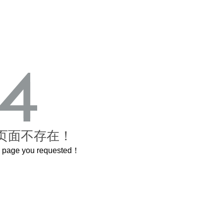
页面不存在！
he page you requested！
曲奇届的“爱马仕”把你的爱封在罐子里送给TA