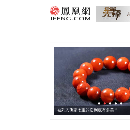
把它加到了牛轧糖里
被列入佛家七宝的它到底有多美？