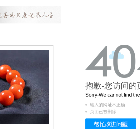
抱歉-您访问的
Sorry-We cannot find t
输入的网址不正确
页面已被删除
这个3.2米的长卷，还原了600岁的紫禁城