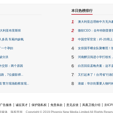
本日热榜排行
1
澳大利亚总理称中方无兴
2
澳大利亚布里斯班
微软CEO：去年特朗普要我们收
3
人多高 车厢内缺氧
中国空军官宣：歼-20用
4
了一个孕妇
女排国手晒全队聚餐照！
5
破分洪
河南醉汉闯进小学打校长，
6
外交部：两个原因
白宫回应孟晚舟案：这不
7
路，7位摄影师...
又打起来了！台湾省“行政院
8
警方现场勘察发现...
港媒：华尔街重要人物约翰·
广告服务
诚征英才
保护隐私权
免责条款
意见反馈
凤凰卫视介绍
京ICP
新媒体
版权所有
Copyright © 2019 Phoenix New Media Limited All Rights Reser