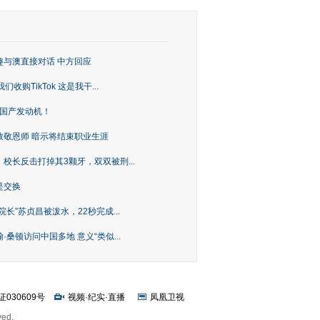
趣与澳直接对话 中方回应
购TikTok 这是我干...
上国产发动机！
致敬恩师 暗示将结束职业生涯
校长反击打掉其3颗牙，双双被刑...
是交换
长”苏贞昌被泼水，22秒完成...
桑顿访问中国多地 意义“类似...
证030609号
视频
·
纪实
·
直播
凤凰卫视
ved.