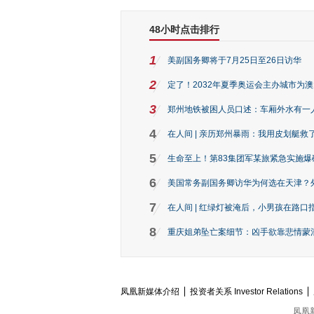
48小时点击排行
1
美副国务卿将于7月25日至26日访华
2
定了！2032年夏季奥运会主办城市为
3
郑州地铁被困人员口述：车厢外水有一
4
在人间 | 亲历郑州暴雨：我用皮划艇救
5
生命至上！第83集团军某旅紧急实施爆
6
美国常务副国务卿访华为何选在天津？
7
在人间 | 红绿灯被淹后，小男孩在路口指
8
重庆姐弟坠亡案细节：凶手欲靠悲情蒙混 
凤凰新媒体介绍
投资者关系 Investor Relations
凤凰