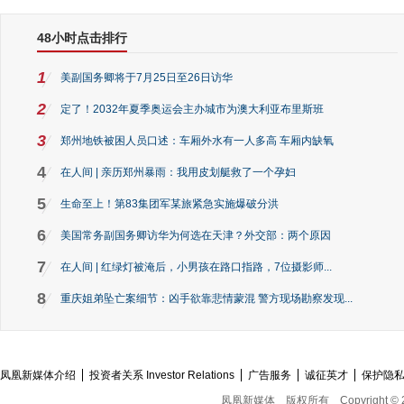
48小时点击排行
1
美副国务卿将于7月25日至26日访华
2
定了！2032年夏季奥运会主办城市为澳大利亚布里斯班
3
郑州地铁被困人员口述：车厢外水有一人多高 车厢内缺氧
4
在人间 | 亲历郑州暴雨：我用皮划艇救了一个孕妇
5
生命至上！第83集团军某旅紧急实施爆破分洪
6
美国常务副国务卿访华为何选在天津？外交部：两个原因
7
在人间 | 红绿灯被淹后，小男孩在路口指路，7位摄影师...
8
重庆姐弟坠亡案细节：凶手欲靠悲情蒙混 警方现场勘察发现...
凤凰新媒体介绍
投资者关系 Investor Relations
广告服务
诚征英才
保护隐
凤凰新媒体
版权所有
Copyright © 