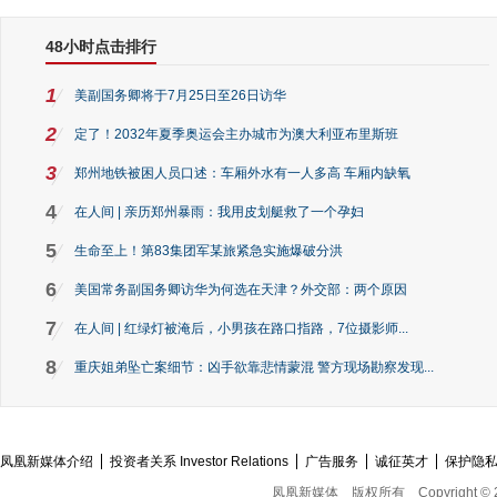
48小时点击排行
1
美副国务卿将于7月25日至26日访华
2
定了！2032年夏季奥运会主办城市为澳大利亚布里斯班
3
郑州地铁被困人员口述：车厢外水有一人多高 车厢内缺氧
4
在人间 | 亲历郑州暴雨：我用皮划艇救了一个孕妇
5
生命至上！第83集团军某旅紧急实施爆破分洪
6
美国常务副国务卿访华为何选在天津？外交部：两个原因
7
在人间 | 红绿灯被淹后，小男孩在路口指路，7位摄影师...
8
重庆姐弟坠亡案细节：凶手欲靠悲情蒙混 警方现场勘察发现...
凤凰新媒体介绍
投资者关系 Investor Relations
广告服务
诚征英才
保护隐
凤凰新媒体
版权所有
Copyright © 