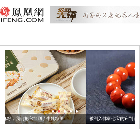
到了牛轧糖里
被列入佛家七宝的它到底有多美？