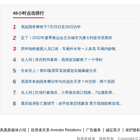
48小时点击排行
1
美副国务卿将于7月25日至26日访华
2
定了！2032年夏季奥运会主办城市为澳大利亚布里斯班
3
郑州地铁被困人员口述：车厢外水有一人多高 车厢内缺氧
4
在人间 | 亲历郑州暴雨：我用皮划艇救了一个孕妇
5
生命至上！第83集团军某旅紧急实施爆破分洪
6
美国常务副国务卿访华为何选在天津？外交部：两个原因
7
在人间 | 红绿灯被淹后，小男孩在路口指路，7位摄影师...
8
重庆姐弟坠亡案细节：凶手欲靠悲情蒙混 警方现场勘察发现...
凤凰新媒体介绍
投资者关系 Investor Relations
广告服务
诚征英才
保护隐
凤凰新媒体
版权所有
Copyright © 