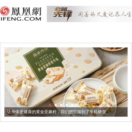
黄金亚麻籽，我们把它加到了牛轧糖里
被列入佛家七宝的它