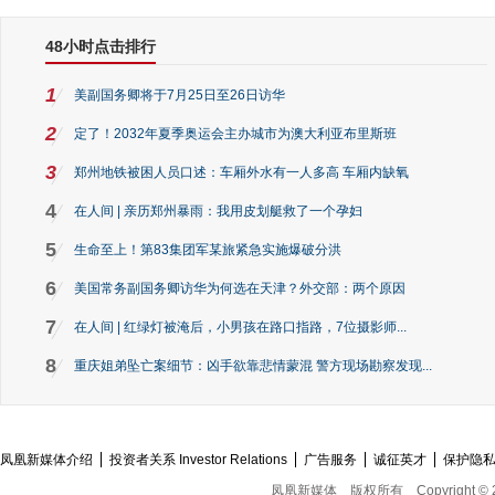
48小时点击排行
1
美副国务卿将于7月25日至26日访华
2
定了！2032年夏季奥运会主办城市为澳大利亚布里斯班
3
郑州地铁被困人员口述：车厢外水有一人多高 车厢内缺氧
4
在人间 | 亲历郑州暴雨：我用皮划艇救了一个孕妇
5
生命至上！第83集团军某旅紧急实施爆破分洪
6
美国常务副国务卿访华为何选在天津？外交部：两个原因
7
在人间 | 红绿灯被淹后，小男孩在路口指路，7位摄影师...
8
重庆姐弟坠亡案细节：凶手欲靠悲情蒙混 警方现场勘察发现...
凤凰新媒体介绍
投资者关系 Investor Relations
广告服务
诚征英才
保护隐
凤凰新媒体
版权所有
Copyright © 