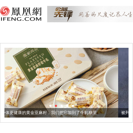
麻籽，我们把它加到了牛轧糖里
被列入佛家七宝的它到底有