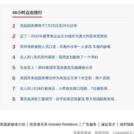
48小时点击排行
1
美副国务卿将于7月25日至26日访华
2
定了！2032年夏季奥运会主办城市为澳大利亚布里斯班
3
郑州地铁被困人员口述：车厢外水有一人多高 车厢内缺氧
4
在人间 | 亲历郑州暴雨：我用皮划艇救了一个孕妇
5
生命至上！第83集团军某旅紧急实施爆破分洪
6
美国常务副国务卿访华为何选在天津？外交部：两个原因
7
在人间 | 红绿灯被淹后，小男孩在路口指路，7位摄影师...
8
重庆姐弟坠亡案细节：凶手欲靠悲情蒙混 警方现场勘察发现...
凤凰新媒体介绍
投资者关系 Investor Relations
广告服务
诚征英才
保护隐
凤凰新媒体
版权所有
Copyright © 