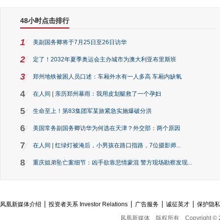
48小时点击排行
1
美副国务卿将于7月25日至26日访华
2
定了！2032年夏季奥运会主办城市为澳大利亚布里斯班
3
郑州地铁被困人员口述：车厢外水有一人多高 车厢内缺氧
4
在人间 | 亲历郑州暴雨：我用皮划艇救了一个孕妇
5
生命至上！第83集团军某旅紧急实施爆破分洪
6
美国常务副国务卿访华为何选在天津？外交部：两个原因
7
在人间 | 红绿灯被淹后，小男孩在路口指路，7位摄影师...
8
重庆姐弟坠亡案细节：凶手欲靠悲情蒙混 警方现场勘察发现...
凤凰新媒体介绍
投资者关系 Investor Relations
广告服务
诚征英才
保护隐
凤凰新媒体
版权所有
Copyright © 