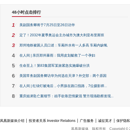
48小时点击排行
1
美副国务卿将于7月25日至26日访华
2
定了！2032年夏季奥运会主办城市为澳大利亚布里斯班
3
郑州地铁被困人员口述：车厢外水有一人多高 车厢内缺氧
4
在人间 | 亲历郑州暴雨：我用皮划艇救了一个孕妇
5
生命至上！第83集团军某旅紧急实施爆破分洪
6
美国常务副国务卿访华为何选在天津？外交部：两个原因
7
在人间 | 红绿灯被淹后，小男孩在路口指路，7位摄影师...
8
重庆姐弟坠亡案细节：凶手欲靠悲情蒙混 警方现场勘察发现...
凤凰新媒体介绍
投资者关系 Investor Relations
广告服务
诚征英才
保护隐
凤凰新媒体
版权所有
Copyright © 